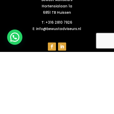
Hortensialaan 1a
6851 TB Huissen
T:
+316 2810 7926
E:
info@bewustadviseurs.nl
Vacatures
Over ons
Algemene voorwaarden
Privacy Verklaring
Kennisbank