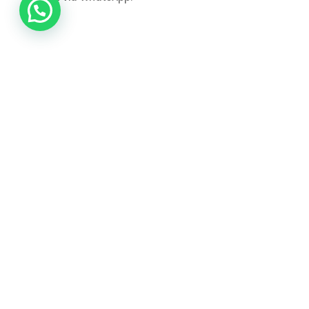
Overstapformulier
Met onderstaand formulier kun je een aanvraag
starten om over te stappen van boekhouder. Wij
nemen uiteraard altijd eerst contact met jou op
om het een en ander door te nemen. Je kunt dit
formulier dus ook gebruiken om gewoon een
vraag te stellen.