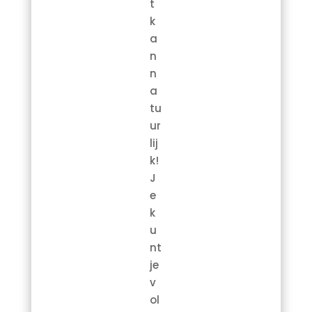
t
k
a
n
n
a
tu
ur
lij
k!
J
e
k
u
nt
je
v
ol